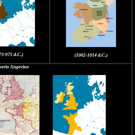
73-975 d.C.)
(1002-1014 d.C.)
perio Angevino