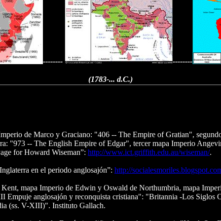
--------
--------
(1783-... d.C.)
mperio de Marco y Graciano: "406 -- The Empire of Gratian", segund
: "973 -- The English Empire of Edgar", tercer mapa Imperio Angevin
 Page for Howard Wiseman”:
http://www.ict.griffith.edu.au/wiseman/
.
nglaterra en el periodo anglosajón”:
http://socialesmoriles.blogspot.co
e Kent, mapa Imperio de Edwin y Oswald de Northumbria, mapa Imperi
mpuje anglosajón y reconquista cristiana": "Britannia -Los Siglos O
 (ss. V-XIII)". Instituto Gallach.