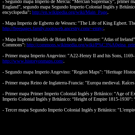
- Segundo mapa Imperio de Mercia: “Mercian Supremacy”, primer m
England”, segundo mapa Segundo Imperio Colonial Inglés y Británico: 
encyclopedia":
http://en.wikipedia.org/wiki/Main_Page
.
- Mapa Imperio de Egberto de Wessex: "The Life of King Egbert. Th
http://freepages.family.rootsweb.ancestry.com/~emty/
.
- Mapa Imperio Irlandés de Brian Boru de Munster: "Atlas of Irelan
Commons”:
http://commons.wikimedia.org/wiki/P%C3%A0gina_prin
- Primer mapa Imperio Angevino: "A22-Henry II and his Sons, 1169-1
http://www.historyonmaps.com/
.
- Segundo mapa Imperio Angevino: "Region Maps": "Heritage History
- Primer mapa Reino de Inglaterra-Francia: "Europa medieval. Raíces
- Primer mapa Primer Imperio Colonial Inglés y Británico: “Age of 
Imperio Colonial Inglés y Británico: “Height of Empire 1815-1930”: “
- Tercer mapa Segundo Imperio Colonial Inglés y Británico: "L'emp