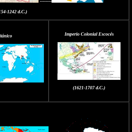
--------
154-1242 d.C.)
Imperio Colonial Escocés
itánico
(1621-1707 d.C.)