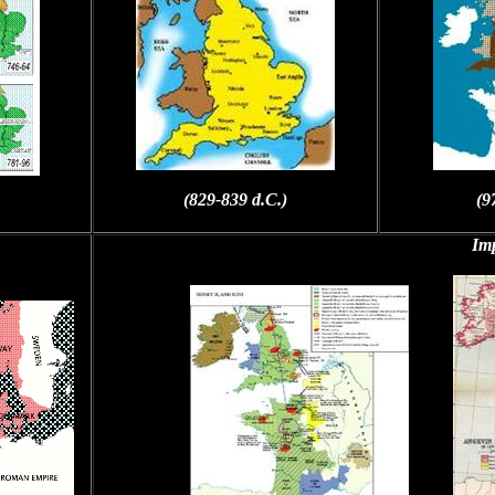
(829-839 d.C.)
(9
Im