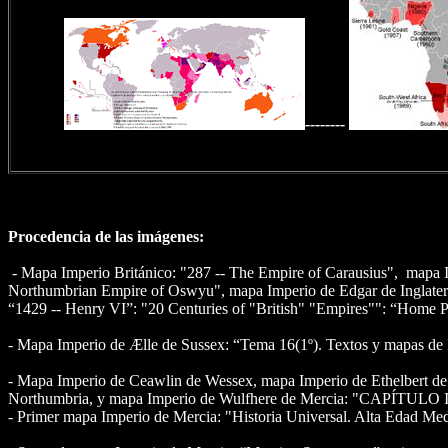
--------
Procedencia de las imágenes:
- Mapa Imperio Británico: "287 -- The Empire of Carausius",
mapa I
Northumbrian Empire of Oswyu", mapa Imperio de Edgar de Inglaterra
“1429 -- Henry VI”: "20 Centuries of "British" "Empires"": “Home
- Mapa Imperio de Ælle de Sussex: “Tema 16(1º). Textos y mapas de I
- Mapa Imperio de Ceawlin de Wessex, mapa Imperio de Ethelbert d
Northumbria, y mapa Imperio de Wulfhere de Mercia: "CAPÍTULO III E
- Primer mapa Imperio de Mercia: "Historia Universal. Alta Edad Media