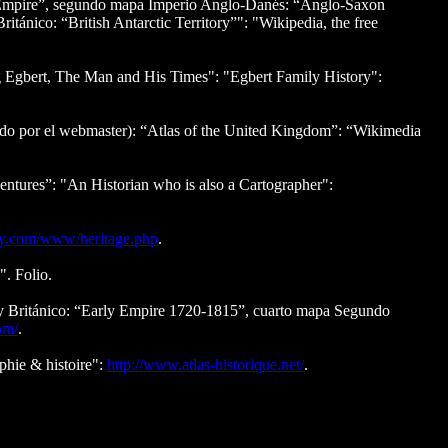
 Empire”, segundo mapa Imperio Anglo-Danés: “Anglo-Saxon
ánico: “British Antarctic Territory”": "Wikipedia, the free
g Egbert, The Man and His Times": "Egbert Family History":
cado por el webmaster): “Atlas of the United Kingdom”: “Wikimedia
ntures”: "An Historian who is also a Cartographer":
ory.com/www/heritage.php
.
. Folio.
 y Británico: “Early Empire 1720-1815”, cuarto mapa Segundo
om/
.
hie & histoire":
http://www.atlas-historique.net/
.