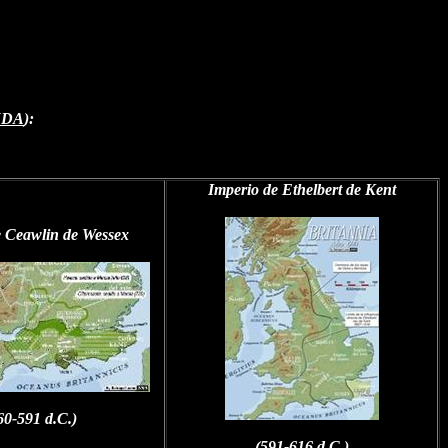
NDA
):
Imperio de Ethelbert de Kent
e Ceawlin de Wessex
60-591 d.C.)
(591-616 d.C.)