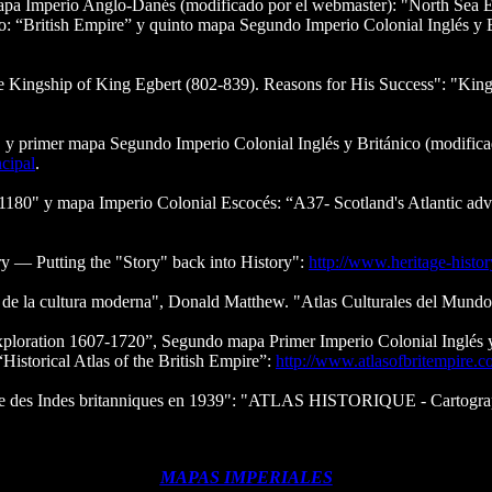
apa Imperio Anglo-Danés (modificado por el webmaster): "North Sea
“British Empire” y quinto mapa Segundo Imperio Colonial Inglés y Brit
e Kingship of King Egbert (802-839). Reasons for His Success": "Kin
d" y primer mapa Segundo Imperio Colonial Inglés y Británico (modifi
cipal
.
180" y mapa Imperio Colonial Escocés: “A37- Scotland's Atlantic adve
 — Putting the "Story" back into History":
http://www.heritage-hist
 de la cultura moderna", Donald Matthew. "Atlas Culturales del Mundo"
Exploration 1607-1720”, Segundo mapa Primer Imperio Colonial Inglés
Historical Atlas of the British Empire”:
http://www.atlasofbritempire.c
ire des Indes britanniques en 1939": "ATLAS HISTORIQUE - Cartograp
MAPAS IMPERIALES